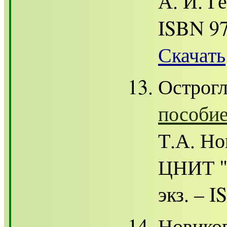
А. И. Ге
ISBN 97
Скачать
Острогл
пособи
Т.А. Но
ЦНИТ "А
экз. – 
Новико