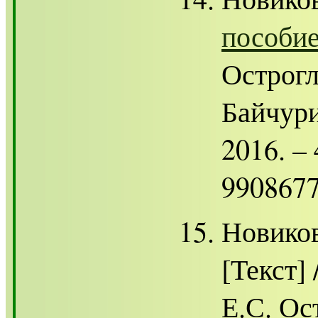
пособи
Острогл
Байчур
2016. – 
9908677
Новико
[Текст]
Е.С. Ос