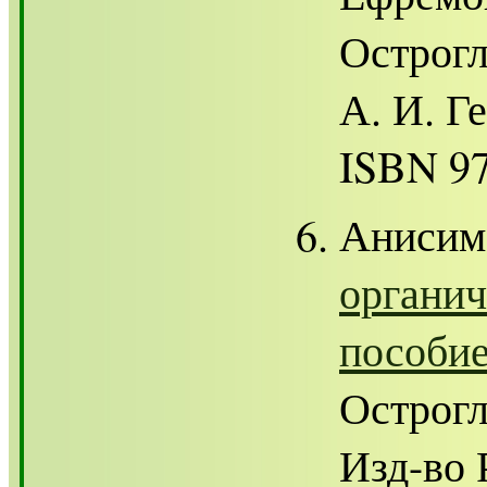
Острогл
А. И. Ге
ISBN 97
Анисим
органич
пособи
Острогл
Изд-во 