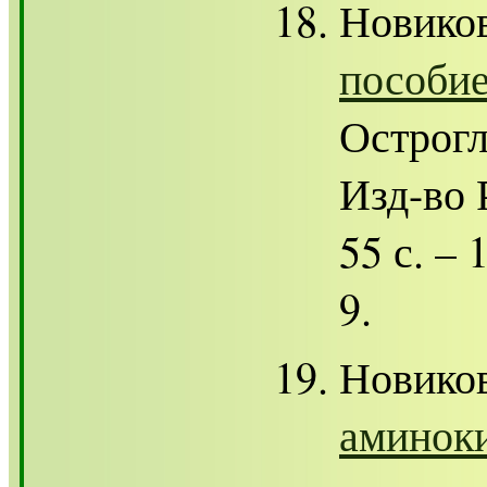
Новико
пособи
Острогл
Изд-во 
55 с. –
9.
Новико
аминоки