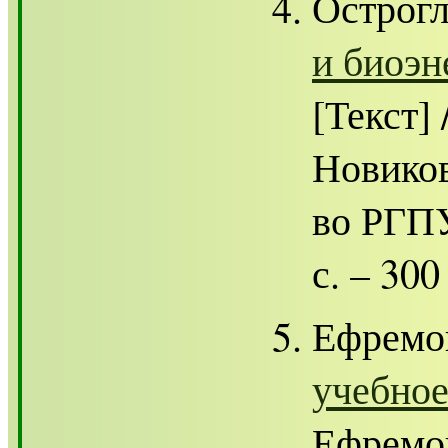
Острогл
и биоэн
[Текст] 
Новиков
во РГПУ
с. – 300
Ефремо
учебное
Ефремов