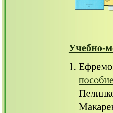
Учебно-м
Ефремо
пособи
Пелипко
Макарен