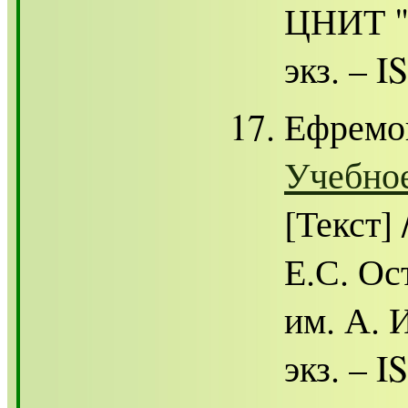
ЦНИТ "А
экз. – 
Ефремо
Учебное 
[Текст]
Е.С. Ос
им. А. И
экз. – 