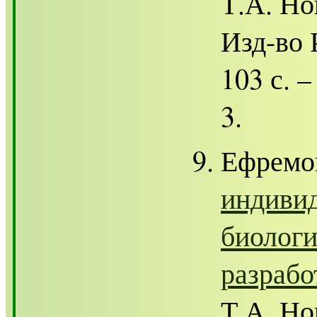
Т.А. Но
Изд-во 
103 с. 
3.
Ефремо
индивид
биологи
разрабо
Т.А. Но