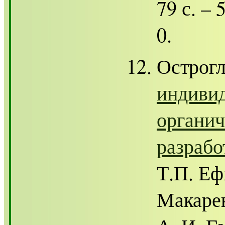
79 с. –
0.
Острогл
индивид
органич
разрабо
Т.П. Еф
Макарен