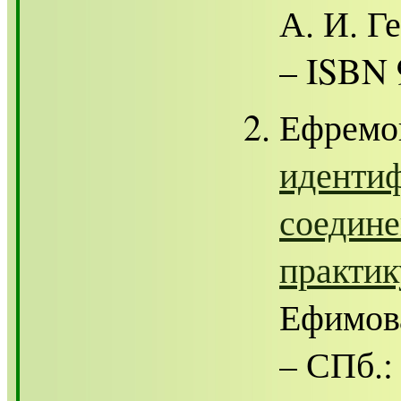
А. И. Ге
– ISBN 
Ефремо
идентиф
соедине
практи
Ефимова
– СПб.: