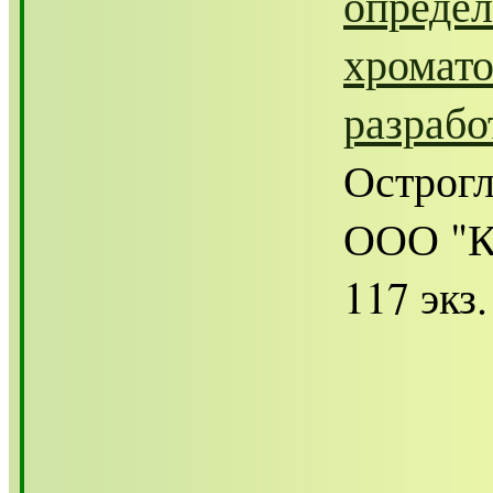
определ
хромато
разрабо
Острогл
ООО "Ко
117 экз