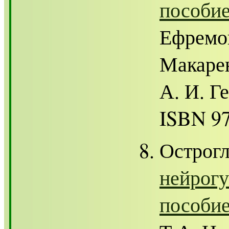
пособи
Ефремов
Макарен
А. И. Ге
ISBN 97
Острогл
нейрогу
пособи