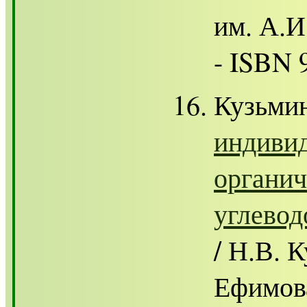
им. А.И.
- ISBN 
Кузьми
индиви
органич
углевод
/ Н.В. 
Ефимова