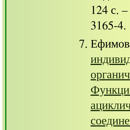
124 с. –
3165-4.
Ефимов
индивид
органич
Функци
ациклич
соедине