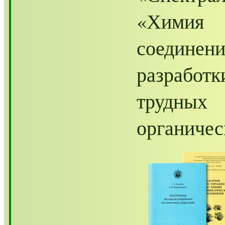
«Химия
соединен
разработ
трудных
органичес