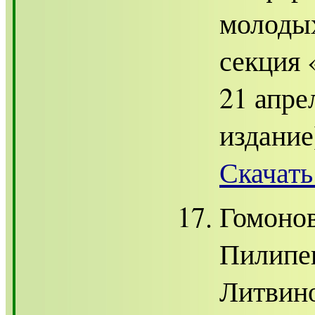
молоды
секция 
21 апре
издание]
Скачать
Гомонов
Пилипен
Литвино