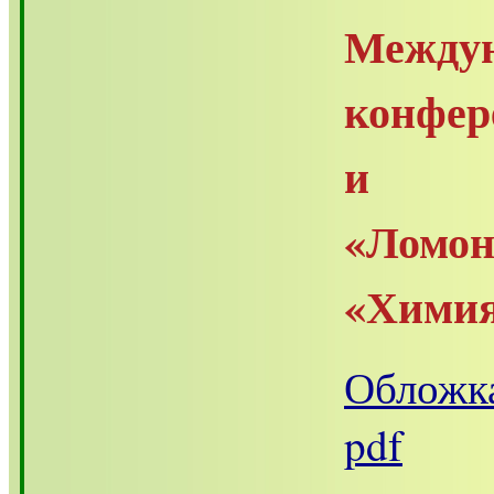
Межд
конфер
и м
«Лом
«Химия»
Обложка
pdf