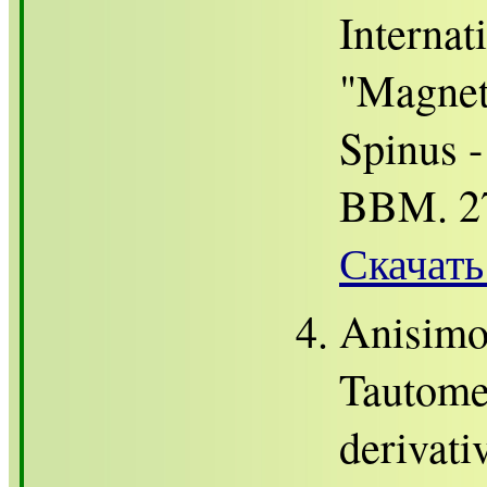
Internat
"Magneti
Spinus 
BBM. 27
Скачать
Anisimo
Tautomer
derivati