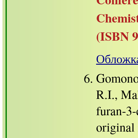
Chemis
(ISBN 9
Обложка
Gomonov
R.I., Ma
furan-3-
original