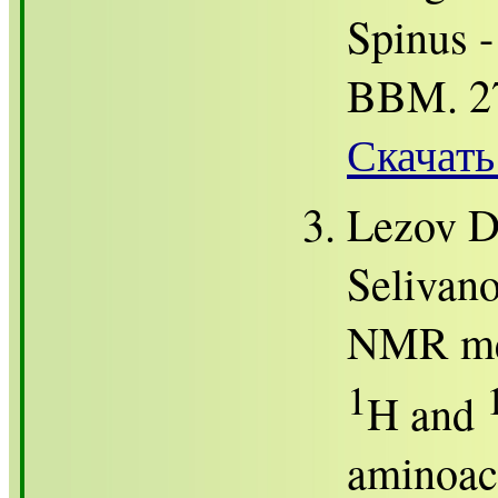
Spinus 
BBM. 27
Скачать
Lezov D.
Selivano
NMR met
1
H and
aminoac