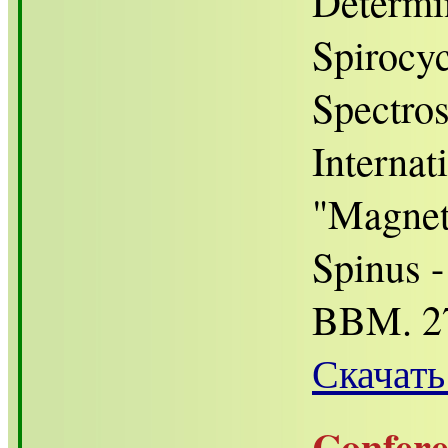
Determi
Spirocy
Spectro
Internat
"Magneti
Spinus 
BBM. 27
Скачать
Confer