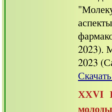
"Молеку
аспекты
фармак
2023). 
2023 (С
Скачать
ХХVI В
молод