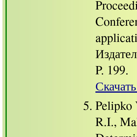
Proceedi
Confere
applicat
Издател
P. 199.
Скачать
Pelipko 
R.I., Ma