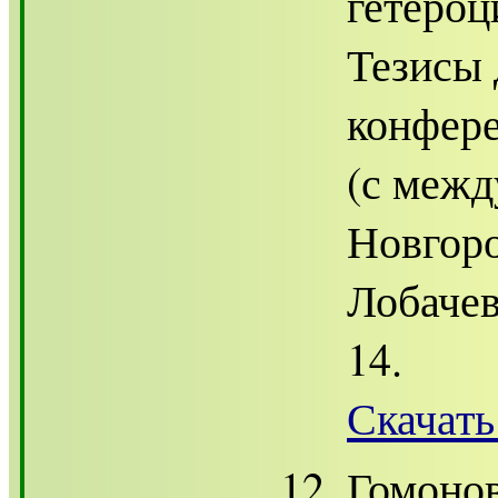
гетероц
Тезисы
конфер
(с меж
Новгоро
Лобачев
14.
Скачать
Гомонов