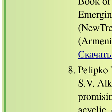
Book of
Emergin
(NewTre
(Armenia
Скачать
Pelipko 
S.V. Alk
promisin
acyclic,