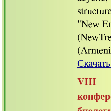
structur
"New Em
(NewTre
(Armenia
Скачать
VIII
конфе
биоло