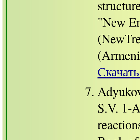
structur
"New Em
(NewTre
(Armenia
Скачать
Adyukov
S.V. 1-A
reaction