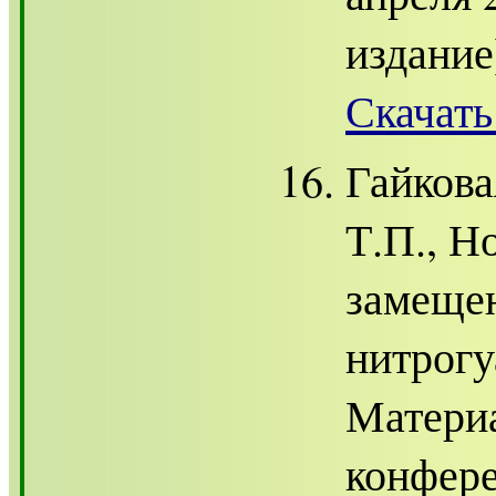
издание]
Скачать
Гайкова
Т.П., Н
замещен
нитрогу
Матери
конфере