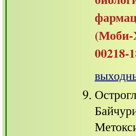
фарма
(Моби-
00218-1
выходны
Острогл
Байчури
Метокси