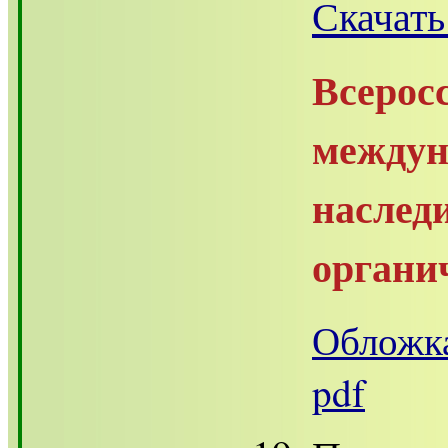
Скачать
Всеро
междун
насле
органи
Обложка
pdf