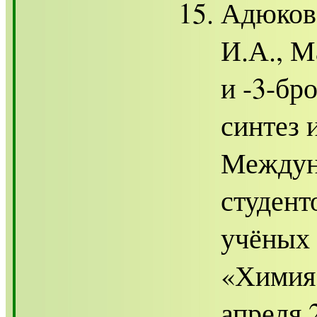
Адюков 
И.А., М
и -3-бр
синтез 
Междун
студент
учёных 
«Химия»
апреля 