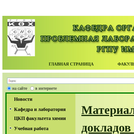
ГЛАВНАЯ СТРАНИЦА
ФАКУЛ
на сайте
в интернете
Новости
Материа
Кафедра и лаборатория
ЦКП факультета химии
История
докладов 
Учебная работа
Преподаватели и