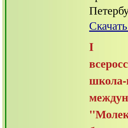
Петербу
Скачать
I М
всерос
шко
межд
"Мол