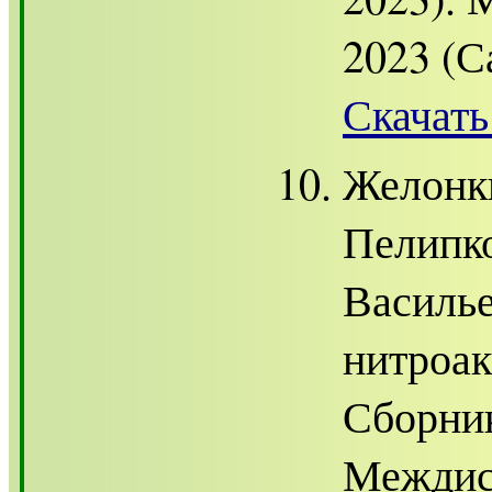
2023 (С
Скачать
Желонки
Пелипко
Василье
нитроак
Сборник
Междис