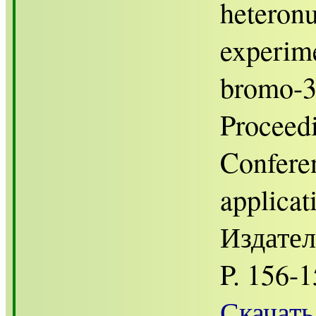
heteron
experime
bromo-3-
Proceedi
Confere
applicat
Издател
P. 156-1
Скачать