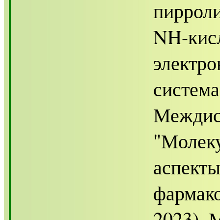
пирроли
NH-кисл
электр
система
Междис
"Молеку
аспекты
фармак
2023). 