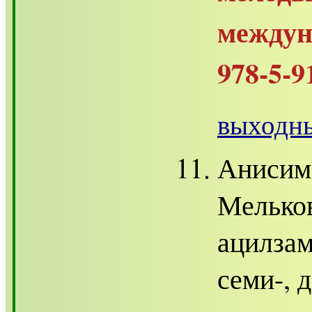
между
978-5-9
выходны
Анисимо
Мельков
ацилза
семи-, 