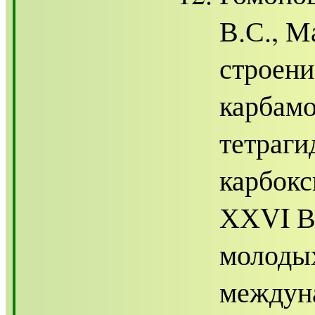
В.С., М
строени
карбамо
тетраги
карбокс
ХХVI В
молодых
междун