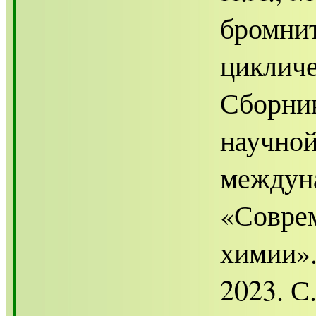
бромнит
цикличе
Сборник
научной
междун
«Совре
химии».
2023. С.