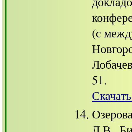
доклад
конфер
(с меж
Новгоро
Лобачев
51.
Скачать
Озерова
Д.В., Б