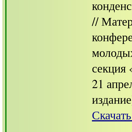
конденс
// Мат
конфере
молоды
секция 
21 апре
издание]
Скачать