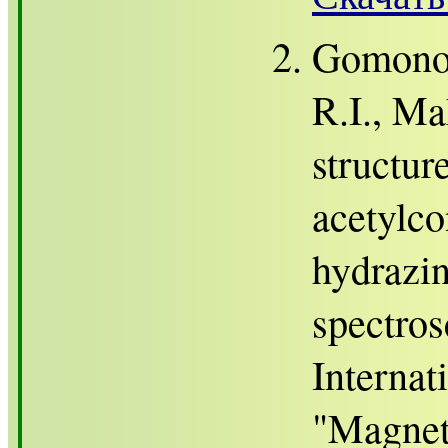
Gomonov
R.I., Ma
structur
acetylco
hydrazi
spectros
Internat
"Magneti