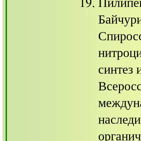
Пилипен
Байчури
Спирос
нитроц
синтез 
Всеросс
междун
наследи
органич