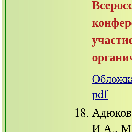
Всер
конфе
участи
органи
Обложка
pdf
Адюков 
И.А., М